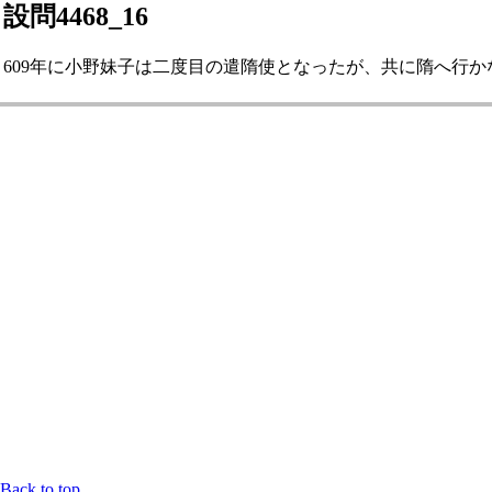
設問4468_16
609年に小野妹子は二度目の遣隋使となったが、共に隋へ行かなか
Back to top